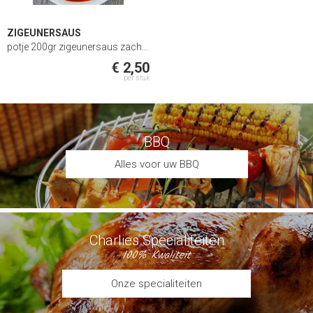
ZIGEUNERSAUS
potje 200gr zigeunersaus zachte saus met stukje paprika en stukjes uii
€ 2,50
per stuk
BBQ
Alles voor uw BBQ
Charlies Specialiteiten
100% Kwaliteit
Onze specialiteiten