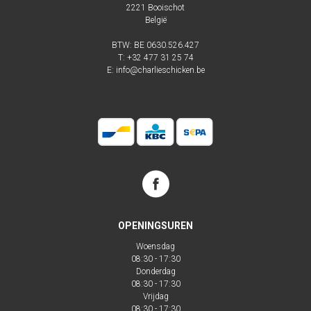
2221
Booischot
België
BTW: BE 0630.526.427
T:
+32 477 31 25 74
E:
info@charlieschicken.be
OPENINGSUREN
Woensdag
08:30 - 17:30
Donderdag
08:30 - 17:30
Vrijdag
08:30 - 17:30