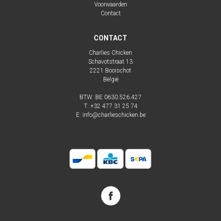
Voorwaarden
Contact
CONTACT
Charlies Chicken
Schavotstraat 13
2221
Booischot
België
BTW: BE 0630.526.427
T:
+32 477 31 25 74
E:
info@charlieschicken.be