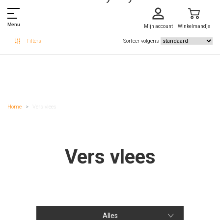
Menu
Mijn account
Winkelmandje
Sorteer volgens
Vis
Filters
Pinda
Noten
Selderij
Mosterd
Home
Vers vlees
Vers vlees
Alles