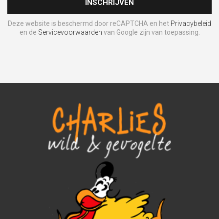
Deze website is beschermd door reCAPTCHA en het
Privacybeleid
en de
Servicevoorwaarden
van Google zijn van toepassing.